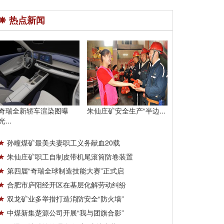
热点新闻
奇瑞全新轿车渲染图曝
朱仙庄矿安全生产“半边...
光...
孙疃煤矿最美夫妻职工义务献血20载
朱仙庄矿职工自制皮带机尾滚筒防卷装置
第四届“奇瑞全球制造技能大赛”正式启
合肥市庐阳经开区在基层化解劳动纠纷
双龙矿业多举措打造消防安全“防火墙”
中煤新集楚源公司开展“我与团旗合影”