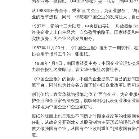
为企业办一张报纸 《中国企业报》是一张专门为中国企
从1988年开办至今，秉承“面向企业，为企业服务”、
业的改革进程，同时，伴随着中国企业的发展壮大，自
1987年，党的十三大以后，中央提出要进一步放权给
终使企业走上自主经营、自负盈亏的路子。国家经委和
实践服务，为企业经营发展服务。
1987年11月20日，《中国企业报》推出了一期试刊
协会用于指导工作的一张报纸。
” 1988年1月4日，由国家经委主办，中国企业管理
力群任报社名誉顾问，袁宝华任报社名誉社长。
《中国企业报》的创办，不但为企业提供了自己的新闻
流平台，同时也为社会各方面了解中国企业改革进程和
创刊伊始，袁宝华就为报纸定位了“面向企业，为企业服
护企业和企业家合法权益，旗帜鲜明地代表企业和企业
不移地为中国企业和企业家讲话。
报纸的版面上也呈现出不同历史时期企业改革的壮丽画
任制，从政企分开到建立以股份制为主要形式的现代企
做大做强国有企业，从国有企业改制重组到探索国有资
道。