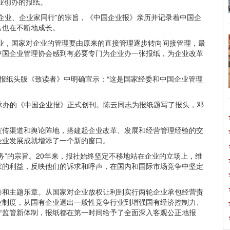
业创办的报纸。
“与企业、企业家同行”的宗旨，《中国企业报》亲历并记录着中国企
己也在不断地成长。
企业，国家对企业的管理要由原来的直接管理逐步转向间接管理，最
中国企业管理协会感到有必要专门为企业办一张报纸，为企业改革
，在报纸头版《致读者》中明确宣示：“这是国家经委和中国企业管理
协会承办的《中国企业报》正式创刊。陈云同志为报纸题写了报头，邓
宣传渠道和舆论阵地，搭建起企业改革、发展和经营管理经验的交
企业发展成就增添了一个新的窗口。
务”的宗旨。20年来，报社始终坚定不移地站在企业的立场上，维
家的利益，反映他们的诉求和呼声，在国内和国际市场竞争中坚定
卷和主题乐章。从国家对企业放权让利到实行两轮企业承包经营责
业制度，从国有企业退出一般性竞争行业到增强国有经济控制力、
产监管新体制，报纸都在第一时间给予了全面深入客观公正地报