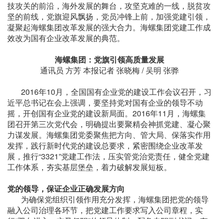
技攻关的前沿，海外发展的舞台，攻坚克难的一线，脱贫攻
坚的前线，党旗迎风飘扬，党员冲锋上前，加强党建引领，
凝聚起海螺集团改革发展的强大合力。海螺集团党建工作成
效改为国有企业改革发展的典范。
海螺集团：党旗引领高质量发展
通讯员 方芳 本报记者 张晓梅 / 吴明 张骅
2016年10月，全国国有企业党的建设工作会议召开，习
近平总书记在会上强调，要坚持党对国有企业的领导不动
摇，开创国有企业党的建设新局面。2016年11月，海螺集
团召开第三次党代会，明确提出要聚精会神抓党建、凝心聚
力谋发展。海螺集团党委聚焦把方向、管大局、保落实作用
发挥，践行新时代党的建设总要求，紧密围绕企业改革发
展，推行“3321”党建工作法，压实管党治党责任，健全党建
工作体系，夯实基层堡垒，着力破解发展短板。
党的领导，保证企业正确发展方向
为确保党组织引领作用充分发挥，海螺集团把党的领导
融入公司治理各环节，把党建工作要求写入公司章程，实