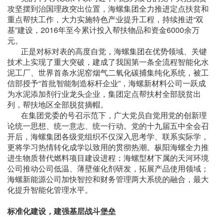
攻坚摆到治国理政突出位置，海螺集团全力推进定点扶贫和
重点帮扶工作，大力实施特色产业提升工程，持续推进“双
基”建设，2016年至今累计投入帮扶物品和资金6000余万
元。
正是对标对表的高度自觉，海螺集团在优势领域、关键
技术上实现了重大突破，建成了我国第一条全流程智能化水
泥工厂、世界首条水泥窑烟气二氧化碳捕集纯化系统，被工
信部授予“首批智能制造标杆企业”，海螺新材料公司一跃成
为水泥添加剂行业龙头企业，集团定点帮扶村全部脱贫出
列，帮扶地区全部脱贫摘帽。
在集团党委的号召示范下，广大党员自觉用党的创新理
论统一思想、统一意志、统一行动。党的十九届五中全会召
开后，海螺集团各级党组织不仅深入思考学、联系实际学，
更将学习热情转化成学以致用的贯彻热潮。枞阳海螺全力推
进生物质替代燃料项目建设进程；海螺型材下属的天河环境
公司推动公司低温、薄壁催化剂研发，拓展产品使用领域；
海螺新能源公司加快智控和财务管理两大系统的融合，最大
化提升智能化管理水平。
标准化建设，建强基层战斗堡垒