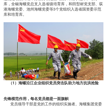
库，全椒海螺党总支入选省级培育库，和田型材党支部、荻
港海螺党委、池州海螺党委等3个党组织入选省国资委示范
库和培育库。
（1）海螺沿江企业组织党员突击队助力地方抗洪抢险
先锋模范作用，每名党员都是一面旗帜
党员领导干部是党的工作的组织实施者。海螺集团党委