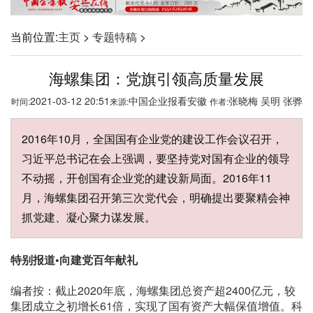
当前位置:
主页
>
专题特稿
>
海螺集团：党旗引领高质量发展
2021-03-12 20:51
中国企业报看安徽
张晓梅 吴明 张骅
时间:
来源:
作者:
2016年10月，全国国有企业党的建设工作会议召开，
习近平总书记在会上强调，要坚持党对国有企业的领导
不动摇，开创国有企业党的建设新局面。2016年11
月，海螺集团召开第三次党代会，明确提出要聚精会神
抓党建、凝心聚力谋发展。
特别报道•向建党百年献礼
编者按：截止2020年底，海螺集团总资产超2400亿元，较
集团成立之初增长61倍，实现了国有资产大幅保值增值。科