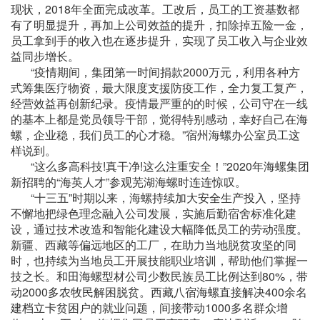
现状，2018年全面完成改革。工改后，员工的工资基数都
有了明显提升，再加上公司效益的提升，扣除掉五险一金，
员工拿到手的收入也在逐步提升，实现了员工收入与企业效
益同步增长。
“疫情期间，集团第一时间捐款2000万元，利用各种方
式筹集医疗物资，最大限度支援防疫工作，全力复工复产，
经营效益再创新纪录。疫情最严重的的时候，公司守在一线
的基本上都是党员领导干部，觉得特别感动，幸好自己在海
螺，企业稳，我们员工的心才稳。”宿州海螺办公室员工这
样说到。
“这么多高科技!真干净!这么注重安全！”2020年海螺集团
新招聘的“海英人才”参观芜湖海螺时连连惊叹。
“十三五”时期以来，海螺持续加大安全生产投入，坚持
不懈地把绿色理念融入公司发展，实施后勤宿舍标准化建
设，通过技术改造和智能化建设大幅降低员工的劳动强度。
新疆、西藏等偏远地区的工厂，在助力当地脱贫攻坚的同
时，也持续为当地员工开展技能职业培训，帮助他们掌握一
技之长。和田海螺型材公司少数民族员工比例达到80%，带
动2000多农牧民解困脱贫。西藏八宿海螺直接解决400余名
建档立卡贫困户的就业问题，间接带动1000多名群众增