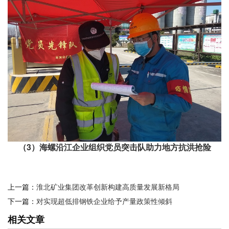
（3）海螺沿江企业组织党员突击队助力地方抗洪抢险
上一篇：
淮北矿业集团改革创新构建高质量发展新格局
下一篇：
对实现超低排钢铁企业给予产量政策性倾斜
相关文章