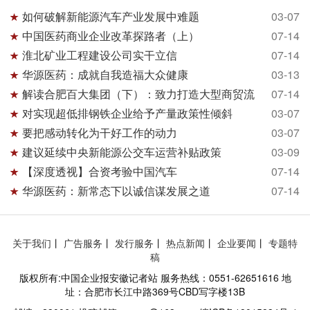
如何破解新能源汽车产业发展中难题
03-07
中国医药商业企业改革探路者（上）
07-14
淮北矿业工程建设公司实干立信
07-14
华源医药：成就自我造福大众健康
03-13
解读合肥百大集团（下）：致力打造大型商贸流
07-14
对实现超低排钢铁企业给予产量政策性倾斜
03-07
要把感动转化为干好工作的动力
03-07
建议延续中央新能源公交车运营补贴政策
03-09
【深度透视】合资考验中国汽车
07-14
华源医药：新常态下以诚信谋发展之道
07-14
关于我们
丨
广告服务
丨
发行服务
丨
热点新闻
丨
企业要闻
丨
专题特
稿
版权所有:中国企业报安徽记者站 服务热线：0551-62651616 地
址：合肥市长江中路369号CBD写字楼13B