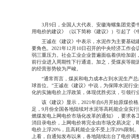
3月9日，全国人大代表、安徽海螺集团党委
用电价的建议》（以下简称《建议》）引起了《
王诚在《建议》中表示，水泥作为主要基础
要角色。2021年12月10日召开的中央经济工
弱三重压力。社会工业企业普遍面临着供给加剧
前行业进入周期性下行通道。加之，受煤炭等能
的经营形势较为严峻。
“通常而言，煤炭和电力成本占到水泥生产总
球首位。”王诚在《建议》中说，为保障水泥行
化的实施电价上浮政策，体现优胜劣汰，引领行业
该《建议》显示，2021年自6月开始原煤
足，9月份全国各地陆续对水泥等高耗能企业实行
燃煤发电上网电价市场化改革的通知》，要求各
消目录电价，上网电价将完全由市场交易决定，即
电价上浮20%，且高耗能企业不受上浮20%限
上看，自通知发布以来，各地陆续出台了电价调整通