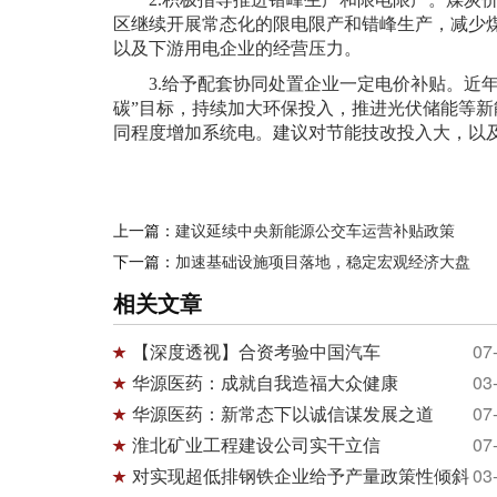
区继续开展常态化的限电限产和错峰生产，减少
以及下游用电企业的经营压力。
3.给予配套协同处置企业一定电价补贴。近
碳”目标，持续加大环保投入，推进光伏储能等
同程度增加系统电。建议对节能技改投入大，以
上一篇：
建议延续中央新能源公交车运营补贴政策
下一篇：
加速基础设施项目落地，稳定宏观经济大盘
相关文章
【深度透视】合资考验中国汽车
07
华源医药：成就自我造福大众健康
03
华源医药：新常态下以诚信谋发展之道
07
淮北矿业工程建设公司实干立信
07
对实现超低排钢铁企业给予产量政策性倾斜
03