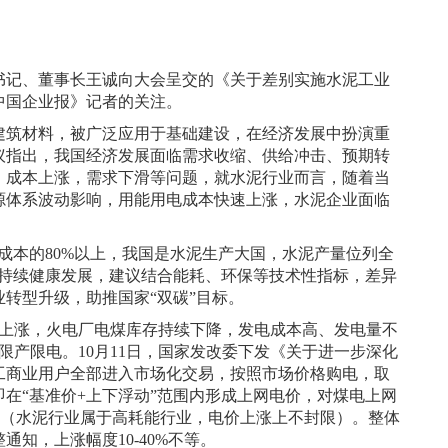
书记、董事长王诚向大会呈交的《关于差别实施水泥工业
中国企业报》记者的关注。
建筑材料，被广泛应用于基础建设，在经济发展中扮演重
作会议指出，我国经济发展面临需求收缩、供给冲击、预期转
，成本上涨，需求下滑等问题，就水泥行业而言，随着当
源体系波动影响，用能用电成本快速上涨，水泥企业面临
成本的80%以上，我国是水泥生产大国，水泥产量位列全
业持续健康发展，建议结合能耗、环保等技术性指标，差异
转型升级，助推国家“双碳”目标。
价格上涨，火电厂电煤库存持续下降，发电成本高、发电量不
限产限电。10月11日，国家发改委下发《关于进一步深化
工商业用户全部进入市场化交易，按照市场价格购电，取
在“基准价+上下浮动”范围内形成上网电价，对煤电上网
制。（水泥行业属于高耗能行业，电价上涨上不封限）。整体
知，上涨幅度10-40%不等。