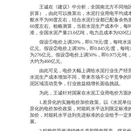
王诚在《建议》中分析，全国南北方不同地区水
折算），由此可以推算出，水泥行业用电平均成本为
般水平为90度左右，结合水泥行业都已配备余热
60度左右。粗略测算，当前水泥生产成本中，每吨水泥
准，全国水泥产量23.6亿吨，电力总成本为920亿
假设①电价上调20%，即0.78元/度，每吨
亿元。假设②电价上调30%，即0.845元/度，
为276亿元。假设③电价上调50%，即0.975元
大约为460亿元。
由此可见，电价大幅上调给水泥行业生产经
水泥生产成本增加不同，带来市场不公平竞争的
泥区域流动竞争，行业效益稳增长面临挑战。
为此，王诚针对国家在水泥工业用电价方面
1.差异化的实施电价加价政策。以《水泥单位产
异化的电价加价政策，对能耗水平达到限定标准
加价，对能耗水平达到先进标准的企业给予一定
展。
2.积极指导推进错峰生产和限电限产。煤炭